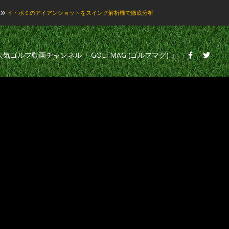
イ・ボミのアイアンショットをスイング解析機で徹底分析
の人気ゴルフ動画チャンネル『 GOLFMAG (ゴルフマグ) 』