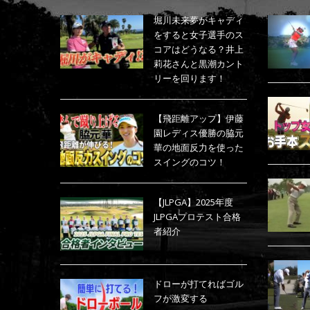
堀川未来夢がキャディ
をすると女子選手のス
コアはどうなる？井上
莉花さんと黒潮カント
リーを回ります！
【飛距離アップ】伊藤
園レディス優勝の脇元
華の地面反力を使った
スイングのコツ！
【JLPGA】2025年度
JLPGAプロテスト合格
者紹介
ドローが打てればゴル
フが激変する