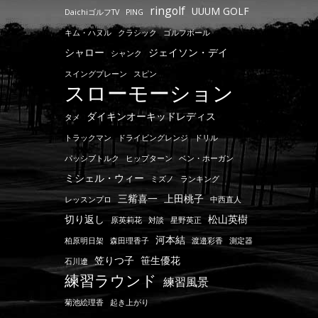
ringolf
UUUM GOLF
DaichiゴルフTV
PING
キム・ハヌル
クラシック
ゴルフボール
シャロー
ジェイソン・デイ
シャンク
スイングプレーン
スピン
スローモーション
ダイキンオーキッドレディス
タメ
トラックマン
ドライビングレンジ
ドリル
パッシブトルク
ヒップターン
ベン・ホーガン
ミシェル・ウィー
ミズノ
ランキング
三觜喜一
上田桃子
レッスンプロ
中西直人
切り返し
松山英樹
原英莉花
対談
星野英正
河本結
柏原明日架
森田理香子
渡邉彩香
測定器
笠りつ子
笹生優花
石川遼
練習ラウンド
練習風景
菊池絵理香
起き上がり