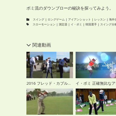
ボミ流のダウンブローの秘訣を探ってみよう。
スイング
|
ロングゲーム
|
アイアンショット
|
レッスン
|
海外
スローモーション
|
測定器
|
イ・ボミ
|
韓国選手
|
スイング分
関連動画
2016 フレッド・カプルス スイング スロー