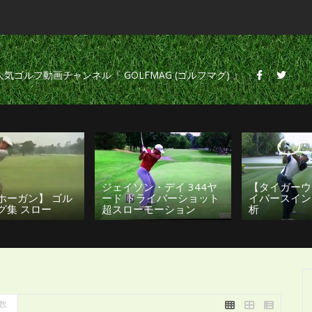
の人気ゴルフ動画チャンネル『 GOLFMAG (ゴルフマグ) 』
ジェイソン・デイ 344ヤ
【タイガーウ
ホーガン】 ゴル
ード ドライバーショット
イバースイン
グ集 スロー
超スローモーション
析
数