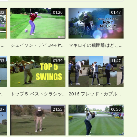
:32
01:20
01:47
タイガーウッズ vs トップ７ PGAプロ ドライバーショット スーパースローモーション
ジェイソン・デイ 344ヤード ドライバーショット 超スローモーション
マキロイの飛距離はどこから？ スロー再生
:33
03:39
11:47
マキロイ VS ジェイソンデイ 双子のようなスイング
トップ５ ベストクラシックゴルフスイング
2016 フレッド・カプルス スイング スロー
:37
21:55
00:56