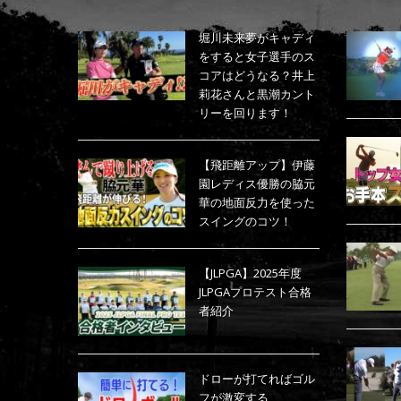
堀川未来夢がキャディ
をすると女子選手のス
コアはどうなる？井上
莉花さんと黒潮カント
リーを回ります！
【飛距離アップ】伊藤
園レディス優勝の脇元
華の地面反力を使った
スイングのコツ！
【JLPGA】2025年度
JLPGAプロテスト合格
者紹介
ドローが打てればゴル
フが激変する