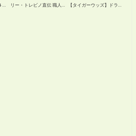
ルーク・ドナルド 2014 アイアン＆ドライバーショット スロー再生
リー・トレビノ直伝 職人技ゴルフレッスン
【タイガーウッズ】ドライバースイング スロー解析