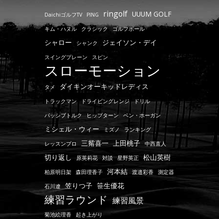
ringolf
UUUM GOLF
DaichiゴルフTV
PING
キム・ハヌル
クラシック
ゴルフボール
シャロー
ジェイソン・デイ
シャンク
スイングプレーン
スピン
スローモーション
ダイキンオーキッドレディス
タメ
トラックマン
ドライビングレンジ
ドリル
パッシブトルク
ヒップターン
ベン・ホーガン
ミシェル・ウィー
ミズノ
ランキング
三觜喜一
上田桃子
レッスンプロ
中西直人
切り返し
松山英樹
原英莉花
対談
星野英正
河本結
柏原明日架
森田理香子
渡邉彩香
測定器
笠りつ子
笹生優花
石川遼
練習ラウンド
練習風景
菊池絵理香
起き上がり