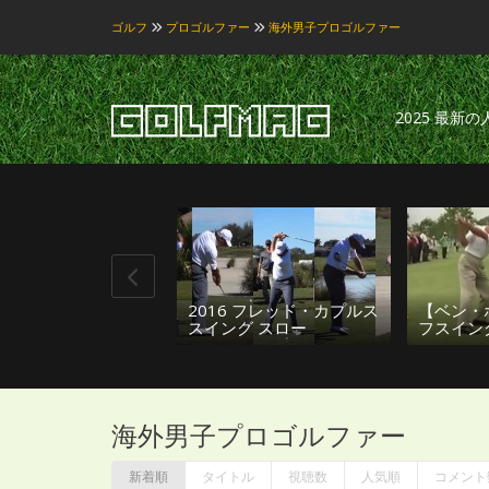
ゴルフ
プロゴルファー
海外男子プロゴルファー
2025 最新
2016 フレッド・カプルス
【ベン・
スイング スロー
フスイン
海外男子プロゴルファー
新着順
タイトル
視聴数
人気順
コメント