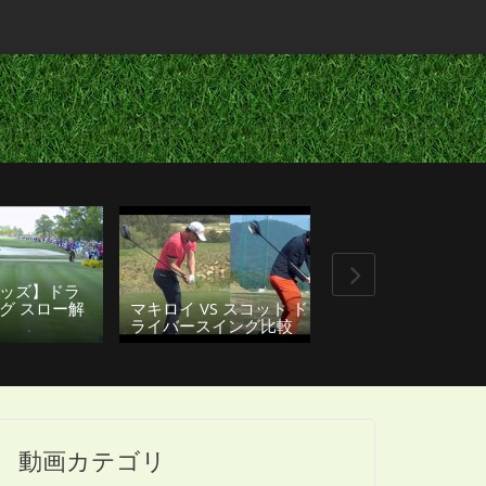
ッズ】ドラ
グ スロー解
マキロイ VS スコット ド
マキロイの飛距
ライバースイング比較
から？ スロー再
動画カテゴリ