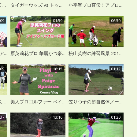
2020 タイガー・ウッズ VS ローリー・マキロイ ドライバー スローモーション
タイガーウッズ vs トップ７ PGAプロ ドライバーショット スーパースローモーション
小平智プロ直伝！アプローチは基本がすべて
:09
01:59
06:50
三浦桃香プロ直伝 アイアンショットのつくり方
原英莉花プロ 華麗かつ豪快なスイング
松山英樹の練習風景 2017 アイリッシュオープン
:09
16:15
01:12
【笠りつ子】りっちゃんの練習ラウンドに密着
美人プロゴルファー ペイジュ・スパイラナックのゴルフコースVLOG
笠りつ子の超自然体ノーコック打法 【スロー再生】
:37
13:16
01:20