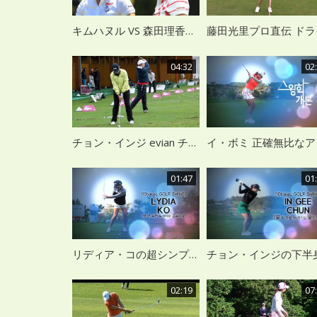
キムハヌル VS 森田理香子 べた足打法 VS 腰の高速回転
04:32
02
チョン・インジ evian チャンピオンシップ 雨の中での練習風景
01:47
01
リディア・コの超シンプルスイング
02:19
07