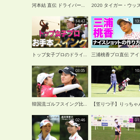
河本結 直伝 ドライバーで意識することとは？
14:47
13
トップ女子プロのドライバーショットをスイング分析
03:05
10
韓国流ゴルフスイング比較 イ・ボミ VS チョン・インジ スロー再生
02:46
01