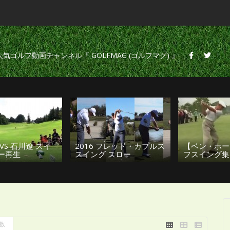
の人気ゴルフ動画チャンネル『 GOLFMAG (ゴルフマグ) 』
【タイガー
 フレッド・カプルス
【ベン・ホーガン】 ゴル
イバースイ
 スロー
フスイング集 スロー
析
数