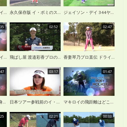
藤田光里プロ直伝 ドライバーショット編
永久保存版 イ・ボミのスイング集
ジェイソン・デイ 344ヤード ドライバーショット 超スローモーション
:35
02:52
02:47
イ・ボミ 正確無比なアイアンショット スロー再生
飛ばし屋 渡邉彩香プロのドライバー練習法とは？
香妻琴乃プロ直伝 ドライバーレッスン
:47
03:17
01:47
チョン・インジの下半身どっしりドライバーショット
日本ツアー参戦前のイ・ボミ選手 インタビュー（韓国語）
マキロイの飛距離はどこから？ スロー再生
:25
02:21
00:33