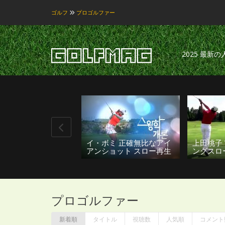
ゴルフ
プロゴルファー
2025 最新
ボミ 正確無比なアイ
上田桃子 VS 石川遼 スイ
2016
ショット スロー再生
ングスロー再生
スイング
プロゴルファー
新着順
タイトル
視聴数
人気順
コメント