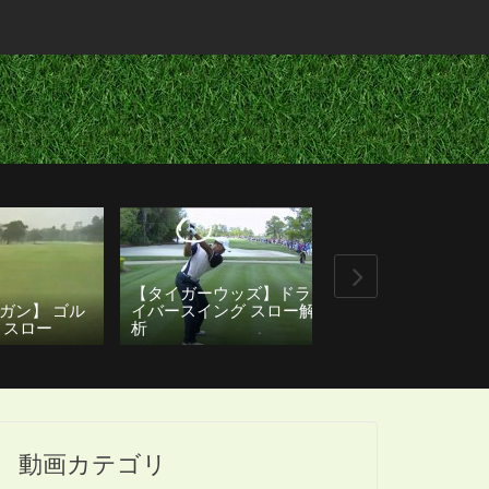
ウッズ】ドラ
米ツアー３勝 丸山茂樹プ
ング スロー解
ロ 7アイアン スロー再
女子プロゴルフ
生
イバーショット 
動画カテゴリ