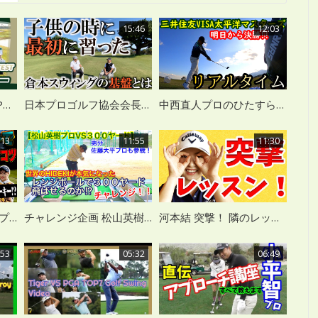
15:46
12:03
【JLPGA】2025年度JLPGAプロテスト合格者紹介
日本プロゴルフ協会会長倉本昌弘プロの金言 「流行より自分に合ったスイングを」
中西直人プロのひたすら練習風景 三井住友VISA太平洋マスターズ2日目
:13
11:55
11:30
超豪華ゲスト 笹生優花プロの必勝の練習方法とは？
チャレンジ企画 松山英樹はレンジボールで３００ヤード飛ばせるのか？
河本結 突撃！ 隣のレッスン
:53
05:32
06:49