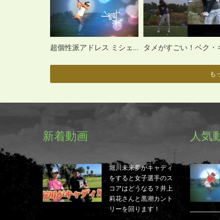
超個性派アドレス ミシェル・ウィーのドライバーショット
もっ
新着動画
人気
堀川未来夢がキャディ
をすると女子選手のス
コアはどうなる？井上
莉花さんと黒潮カント
リーを回ります！