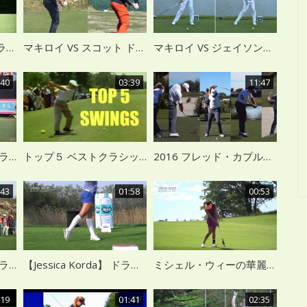
菊地絵理香選手の練習ラウンドに密着
マキロイ VS スコット ドライバースイング比較
マキロイ VS ジェイソンデイ 双子のようなスイング
:40
03:39
11:47
女子プロゴルファー ドライバーショット 54名連続
トップ５ ベストクラシックゴルフスイング
2016 フレッド・カプルス スイング スロー
:43
01:58
00:53
【アリソン・リー】 ドライバーショット スロー再生
【Jessica Korda】 ドライバーショット スロー再生
ミシェル・ウィーの華麗なアイアンショット
:19
01:41
02:35