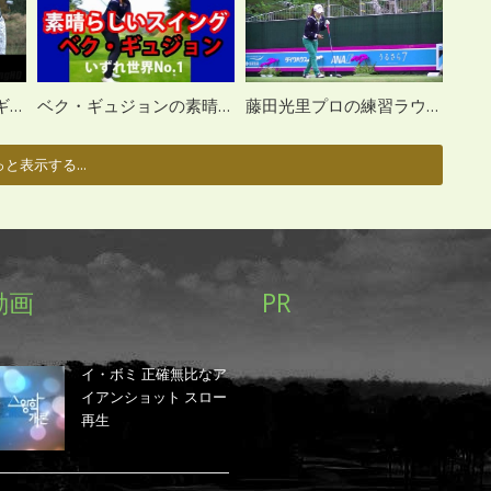
タメがすごい！ベク・ギュジョンのゴルフスイング
ベク・ギュジョンの素晴らしいヒッター系スイング
藤田光里プロの練習ラウンド
と表示する...
動画
PR
イ・ボミ 正確無比なア
イアンショット スロー
再生