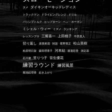
ダイキンオーキッドレディス
タメ
トラックマン
ドライビングレンジ
ドリル
パッシブトルク
ヒップターン
ベン・ホーガン
ミシェル・ウィー
ミズノ
ランキング
三觜喜一
上田桃子
レッスンプロ
中西直人
切り返し
松山英樹
原英莉花
対談
星野英正
河本結
柏原明日架
森田理香子
渡邉彩香
測定器
笠りつ子
笹生優花
石川遼
練習ラウンド
練習風景
菊池絵理香
起き上がり