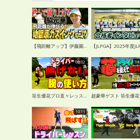
【飛距離アップ】伊藤園レディス優勝の脇元華の地面反力を使ったスイングのコツ！
08:02
14
笹生優花プロ直々レッスン ドライバーを真っ直ぐ飛ばすためのコツは？
10:11
02