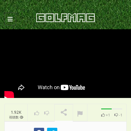
Toggle navigation
1.92K
+1
-1
視聴数