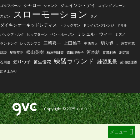
シャロー
ジェイソン・デイ
ゴルフボール
シャンク
スイングプレーン
スローモーション
スピン
タメ
ダイキンオーキッドレディス
トラックマン
ドライビングレンジ
ドリル
ミシェル・ウィー
パッシブトルク
ヒップターン
ベン・ホーガン
ミズノ
三觜喜一
上田桃子
切り返し
ランキング
レッスンプロ
中西直人
原英莉花
松山英樹
河本結
対談
星野英正
柏原明日架
森田理香子
渡邉彩香
測定器
練習ラウンド
練習風景
笠りつ子
笹生優花
石川遼
菊池絵理香
起き上がり
Copyright © 2025
ＧＶＣ
メニュー