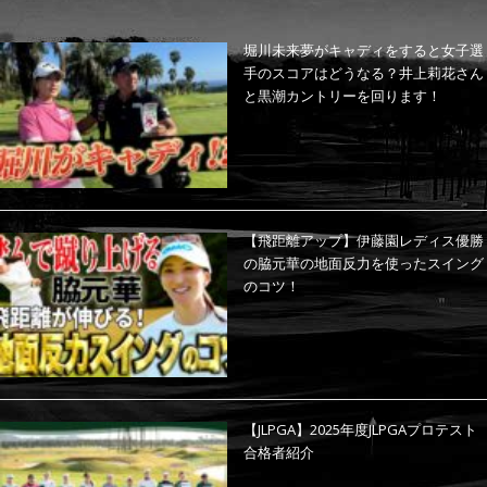
堀川未来夢がキャディをすると女子選
手のスコアはどうなる？井上莉花さん
と黒潮カントリーを回ります！
【飛距離アップ】伊藤園レディス優勝
の脇元華の地面反力を使ったスイング
のコツ！
【JLPGA】2025年度JLPGAプロテスト
合格者紹介