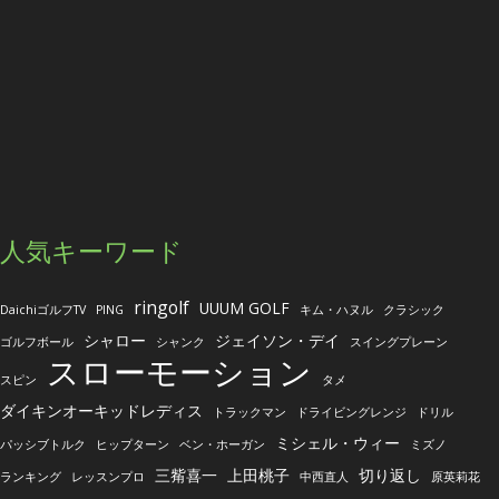
人気キーワード
ringolf
UUUM GOLF
DaichiゴルフTV
PING
キム・ハヌル
クラシック
シャロー
ジェイソン・デイ
ゴルフボール
シャンク
スイングプレーン
スローモーション
スピン
タメ
ダイキンオーキッドレディス
トラックマン
ドライビングレンジ
ドリル
ミシェル・ウィー
パッシブトルク
ヒップターン
ベン・ホーガン
ミズノ
三觜喜一
上田桃子
切り返し
ランキング
レッスンプロ
中西直人
原英莉花