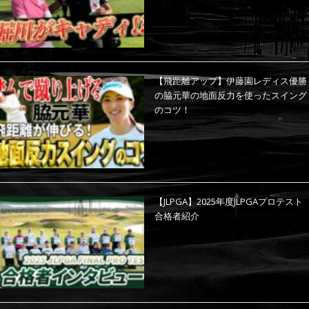
【飛距離アップ】伊藤園レディス優勝
の脇元華の地面反力を使ったスイング
のコツ！
【JLPGA】2025年度JLPGAプロテスト
合格者紹介