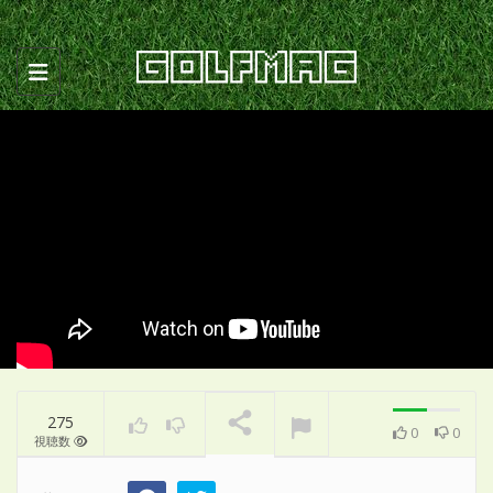
Toggle navigation
275
0
0
視聴数