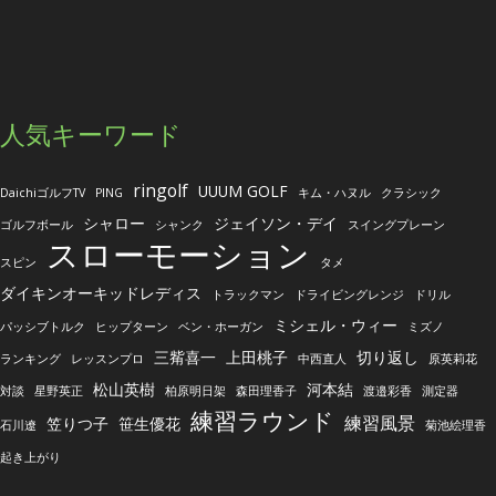
人気キーワード
ringolf
UUUM GOLF
DaichiゴルフTV
PING
キム・ハヌル
クラシック
シャロー
ジェイソン・デイ
ゴルフボール
シャンク
スイングプレーン
スローモーション
スピン
タメ
ダイキンオーキッドレディス
トラックマン
ドライビングレンジ
ドリル
ミシェル・ウィー
パッシブトルク
ヒップターン
ベン・ホーガン
ミズノ
三觜喜一
上田桃子
切り返し
ランキング
レッスンプロ
中西直人
原英莉花
松山英樹
河本結
対談
星野英正
柏原明日架
森田理香子
渡邉彩香
測定器
練習ラウンド
練習風景
笠りつ子
笹生優花
石川遼
菊池絵理香
起き上がり