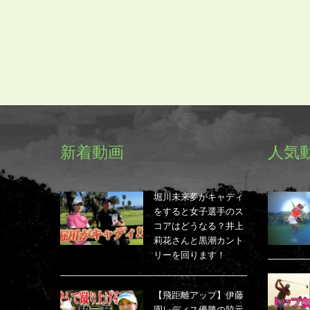
新着動画
人気
堀川未来夢がキャディ
をすると女子選手のス
コアはどうなる？井上
莉花さんと黒潮カント
リーを回ります！
【飛距離アップ】伊藤
園レディス優勝の脇元