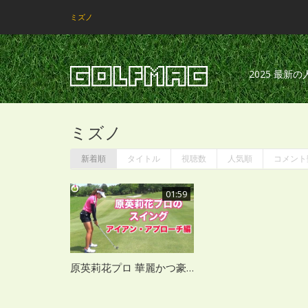
ミズノ
2025 最新
ミズノ
新着順
タイトル
視聴数
人気順
コメント
01:59
原英莉花プロ 華麗かつ豪快なスイング