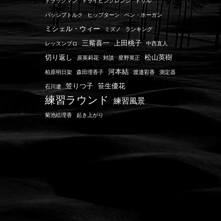
トラックマン
ドライビングレンジ
ドリル
パッシブトルク
ヒップターン
ベン・ホーガン
ミシェル・ウィー
ミズノ
ランキング
三觜喜一
上田桃子
レッスンプロ
中西直人
切り返し
松山英樹
原英莉花
対談
星野英正
河本結
柏原明日架
森田理香子
渡邉彩香
測定器
笠りつ子
笹生優花
石川遼
練習ラウンド
練習風景
菊池絵理香
起き上がり