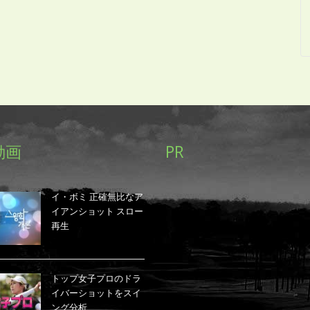
動画
PR
イ・ボミ 正確無比なア
イアンショット スロー
再生
トップ女子プロのドラ
イバーショットをスイ
ング分析