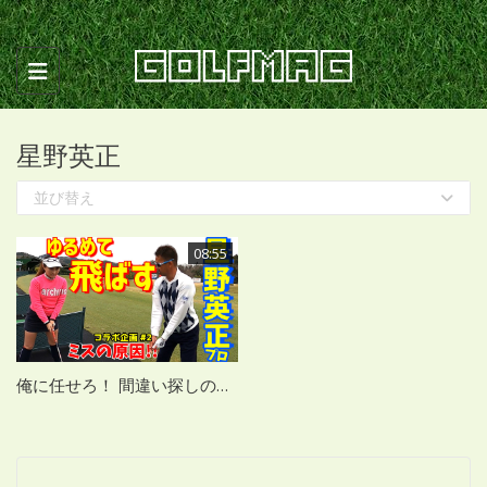
Toggle navigation
星野英正
並び替え
08:55
俺に任せろ！ 間違い探しの巻 チェケラーGOLFコラボ編