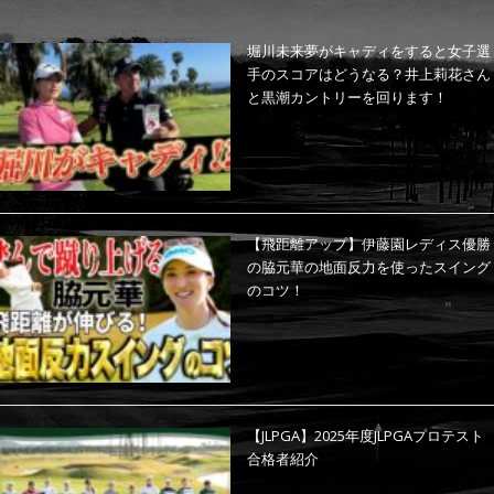
堀川未来夢がキャディをすると女子選
手のスコアはどうなる？井上莉花さん
と黒潮カントリーを回ります！
【飛距離アップ】伊藤園レディス優勝
の脇元華の地面反力を使ったスイング
のコツ！
【JLPGA】2025年度JLPGAプロテスト
合格者紹介