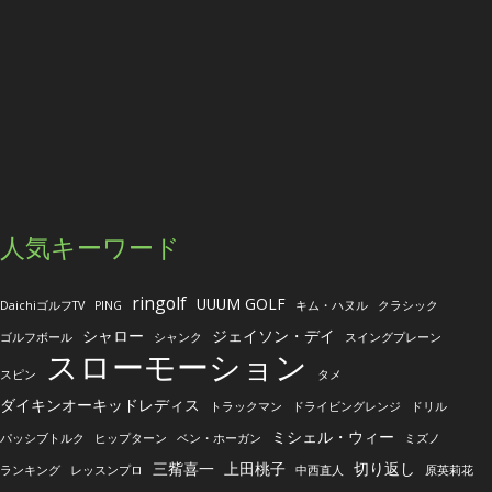
人気キーワード
ringolf
UUUM GOLF
DaichiゴルフTV
PING
キム・ハヌル
クラシック
シャロー
ジェイソン・デイ
ゴルフボール
シャンク
スイングプレーン
スローモーション
スピン
タメ
ダイキンオーキッドレディス
トラックマン
ドライビングレンジ
ドリル
ミシェル・ウィー
パッシブトルク
ヒップターン
ベン・ホーガン
ミズノ
三觜喜一
上田桃子
切り返し
ランキング
レッスンプロ
中西直人
原英莉花