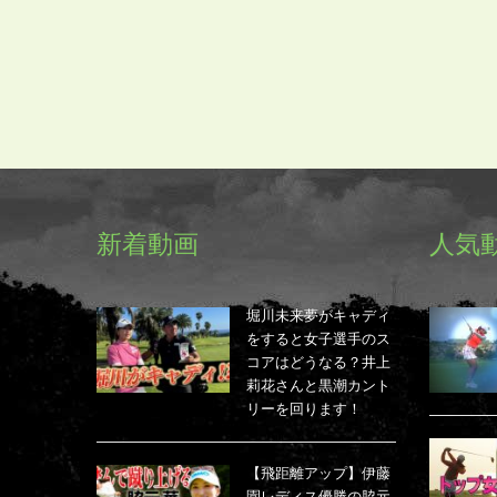
新着動画
人気
堀川未来夢がキャディ
をすると女子選手のス
コアはどうなる？井上
莉花さんと黒潮カント
リーを回ります！
【飛距離アップ】伊藤
園レディス優勝の脇元