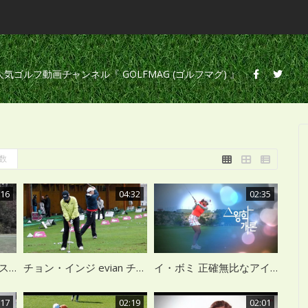
の人気ゴルフ動画チャンネル『 GOLFMAG (ゴルフマグ) 』
数
:16
04:32
02:35
永久保存版 イ・ボミのスイング集
チョン・インジ evian チャンピオンシップ 雨の中での練習風景
イ・ボミ 正確無比なアイアンショット スロー再生
:17
02:19
02:01