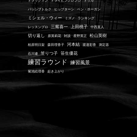
トラックマン
ドライビングレンジ
ドリル
パッシブトルク
ヒップターン
ベン・ホーガン
ミシェル・ウィー
ミズノ
ランキング
三觜喜一
上田桃子
レッスンプロ
中西直人
切り返し
松山英樹
原英莉花
対談
星野英正
河本結
柏原明日架
森田理香子
渡邉彩香
測定器
笠りつ子
笹生優花
石川遼
練習ラウンド
練習風景
菊池絵理香
起き上がり