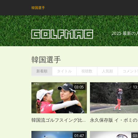
韓国選手
2025 最新
韓国選手
新着順
タイトル
視聴数
人気順
コメント
03:05
13
韓国流ゴルフスイング比較 イ・ボミ VS チョン・インジ スロー再生
01:47
03