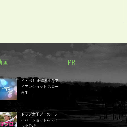
動画
PR
イ・ボミ 正確無比なア
イアンショット スロー
再生
トップ女子プロのドラ
イバーショットをスイ
ング分析